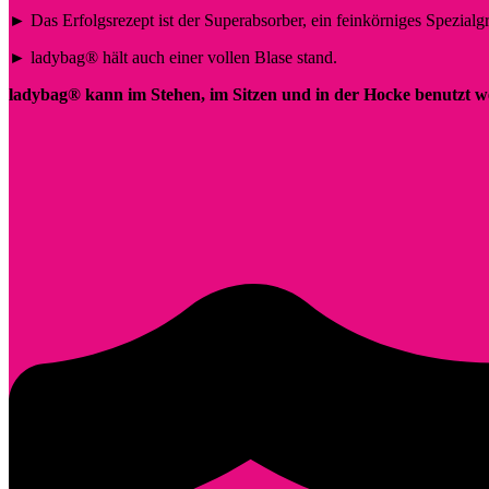
► Das Erfolgsrezept ist der Superabsorber, ein feinkörniges Spezialg
► ladybag® hält auch einer vollen Blase stand.
ladybag® kann im Stehen, im Sitzen und in der Hocke benutzt w