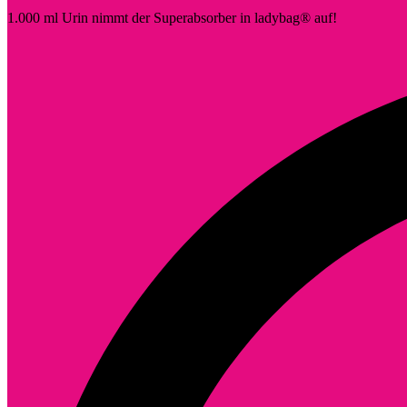
1.000 ml Urin nimmt der Superabsorber in ladybag® auf!