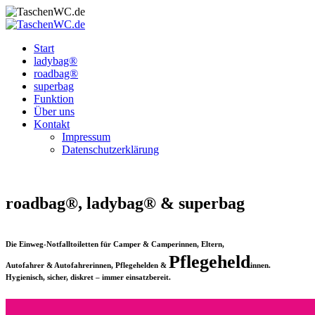
Start
ladybag®
roadbag®
superbag
Funktion
Über uns
Kontakt
Impressum
Datenschutz­erklärung
roadbag®, ladybag® & superbag
Die Einweg-Notfalltoiletten für Camper & Camperinnen, Eltern,
Pflegeheld
Autofahrer & Autofahrerinnen, Pflegehelden &
innen.
Hygienisch, sicher, diskret – immer einsatzbereit.